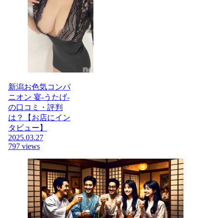
新潟お色気コンパ
ニオン 宴-うたげ-
の口コミ・評判
は？【お店にイン
タビュー】
2025.03.27
797 views