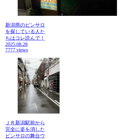
新潟県のピンサロ
を探している人た
ちはコレ読んで！
2025.08.28
7777 views
ＪＲ新潟駅前から
完全に姿を消した
ピンサロの舞台ウ