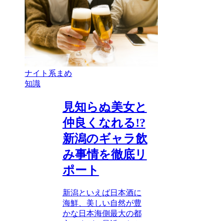
ナイト系まめ
知識
見知らぬ美女と
仲良くなれる!?
新潟のギャラ飲
み事情を徹底リ
ポート
新潟といえば日本酒に
海鮮、美しい自然が豊
かな日本海側最大の都