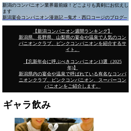
新潟のコンパニオン業界最前線！どこよりも真剣にお伝えし
ます
新潟宴会コンパニオン漫遊記 ─鬼才・西口コージのブログ─
【新潟コンパニオン週間ランキング】
新潟県、長野県、山梨県の宴会や温泉で人気のコン
パニオンクラブ、ピンクコンパニオンを紹介するサ
イト。
【忘新年会に呼ぶべきコンパニオン13選（2025
年)】
新潟県内の宴会や温泉で呼ばれている有名なコンパ
ニオンクラブ、ピンクコンパニオン、スーパーコン
パニオンをご紹介します。
ギャラ飲み