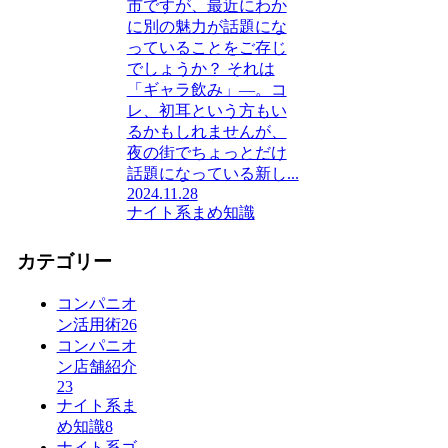
市ですが、最近にわか
に別の魅力が話題にな
っていることをご存じ
でしょうか？ それは
「ギャラ飲み」―。コ
レ、初耳という方もい
るかもしれませんが、
夜の街でちょっとだけ
話題になっている新し...
2024.11.28
ナイト系まめ知識
カテゴリー
コンパニオ
ン活用術
26
コンパニオ
ン店舗紹介
23
ナイト系ま
め知識
8
ナイト系ゴ