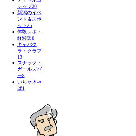
シップ
20
新潟のイベ
ント＆スポ
ット
25
体験レポ・
経験談
8
キャバク
ラ・クラブ
13
スナック・
ガールズバ
ー
8
いちゃきゃ
ば
1