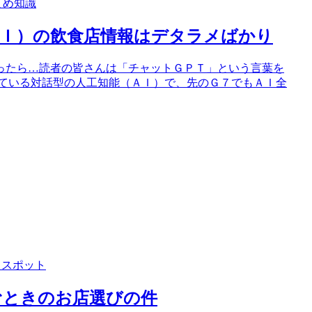
まめ知識
ＡＩ）の飲食店情報はデタラメばかり
ったら…読者の皆さんは「チャットＧＰＴ」という言葉を
している対話型の人工知能（ＡＩ）で、先のＧ７でもＡＩ全
＆スポット
むときのお店選びの件