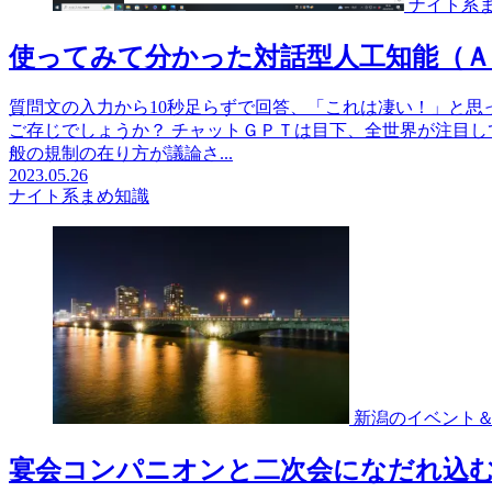
ナイト系
使ってみて分かった対話型人工知能（
質問文の入力から10秒足らずで回答、「これは凄い！」と思
ご存じでしょうか？ チャットＧＰＴは目下、全世界が注目
般の規制の在り方が議論さ...
2023.05.26
ナイト系まめ知識
新潟のイベント
宴会コンパニオンと二次会になだれ込