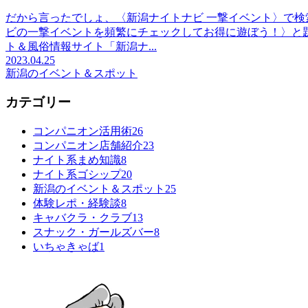
だから言ったでしょ、〈新潟ナイトナビ 一撃イベント〉で
ビの一撃イベントを頻繁にチェックしてお得に遊ぼう！〉と
ト＆風俗情報サイト「新潟ナ...
2023.04.25
新潟のイベント＆スポット
カテゴリー
コンパニオン活用術
26
コンパニオン店舗紹介
23
ナイト系まめ知識
8
ナイト系ゴシップ
20
新潟のイベント＆スポット
25
体験レポ・経験談
8
キャバクラ・クラブ
13
スナック・ガールズバー
8
いちゃきゃば
1