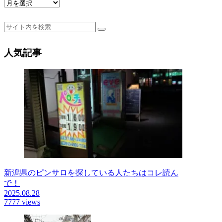
ア
ー
カ
イ
ブ
人気記事
新潟県のピンサロを探している人たちはコレ読ん
で！
2025.08.28
7777 views