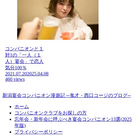
コンパニオンと１
対1の「一人（１
人）宴会」で恋人
気分100％
2021.07.20
2025.04.08
460 views
新潟宴会コンパニオン漫遊記 ─鬼才・西口コージのブログ─
ホーム
コンパニオンクラブをお探しの方
忘年会・新年会に呼ぶべき宴会コンパニオン13選(2025
年版)
プライバシーポリシー