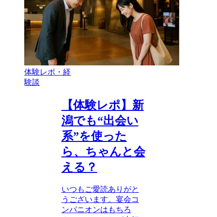
体験レポ・経
験談
【体験レポ】新
潟でも“出会い
系”を使った
ら、ちゃんと会
える？
いつもご愛読ありがと
うございます。宴会コ
ンパニオンはもちろ