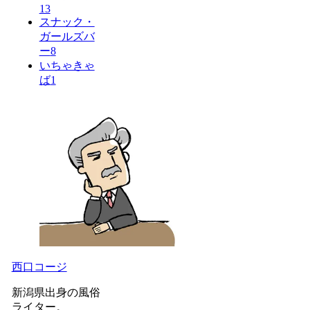
13
スナック・
ガールズバ
ー
8
いちゃきゃ
ば
1
西口コージ
新潟県出身の風俗
ライター。