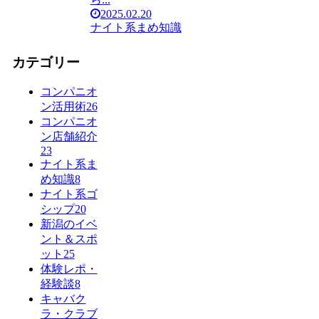
2025.02.20
ナイト系まめ知識
カテゴリー
コンパニオ
ン活用術
26
コンパニオ
ン店舗紹介
23
ナイト系ま
め知識
8
ナイト系ゴ
シップ
20
新潟のイベ
ント＆スポ
ット
25
体験レポ・
経験談
8
キャバク
ラ・クラブ