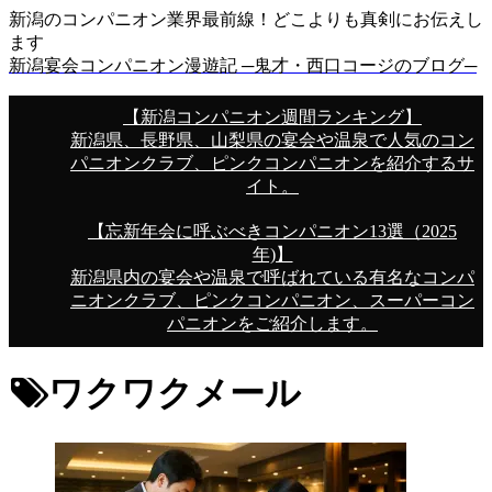
新潟のコンパニオン業界最前線！どこよりも真剣にお伝えし
ます
新潟宴会コンパニオン漫遊記 ─鬼才・西口コージのブログ─
【新潟コンパニオン週間ランキング】
新潟県、長野県、山梨県の宴会や温泉で人気のコン
パニオンクラブ、ピンクコンパニオンを紹介するサ
イト。
【忘新年会に呼ぶべきコンパニオン13選（2025
年)】
新潟県内の宴会や温泉で呼ばれている有名なコンパ
ニオンクラブ、ピンクコンパニオン、スーパーコン
パニオンをご紹介します。
ワクワクメール