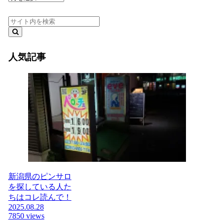
ー
カ
イ
ブ
人気記事
新潟県のピンサロ
を探している人た
ちはコレ読んで！
2025.08.28
7850 views