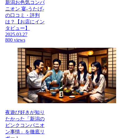
新潟お色気コンパ
ニオン 宴-うたげ-
の口コミ・評判
は？【お店にイン
タビュー】
2025.03.27
800 views
夜遊び好きが知り
たかった「新潟の
ピンクコンパニオ
ン事情」を徹底リ