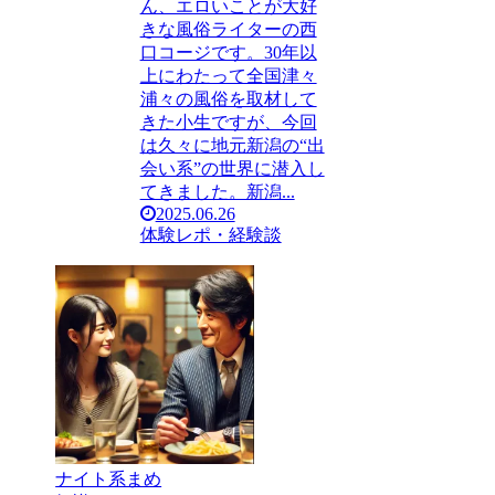
ん、エロいことが大好
きな風俗ライターの西
口コージです。30年以
上にわたって全国津々
浦々の風俗を取材して
きた小生ですが、今回
は久々に地元新潟の“出
会い系”の世界に潜入し
てきました。新潟...
2025.06.26
体験レポ・経験談
ナイト系まめ