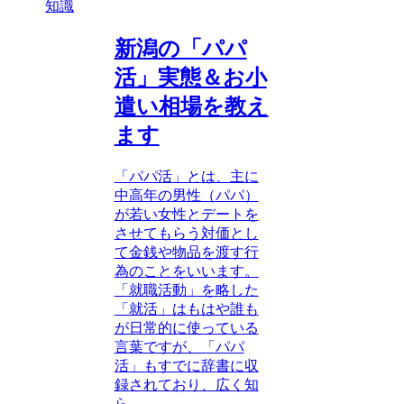
知識
新潟の「パパ
活」実態＆お小
遣い相場を教え
ます
「パパ活」とは、主に
中高年の男性（パパ）
が若い女性とデートを
させてもらう対価とし
て金銭や物品を渡す行
為のことをいいます。
「就職活動」を略した
「就活」はもはや誰も
が日常的に使っている
言葉ですが、「パパ
活」もすでに辞書に収
録されており、広く知
ら...