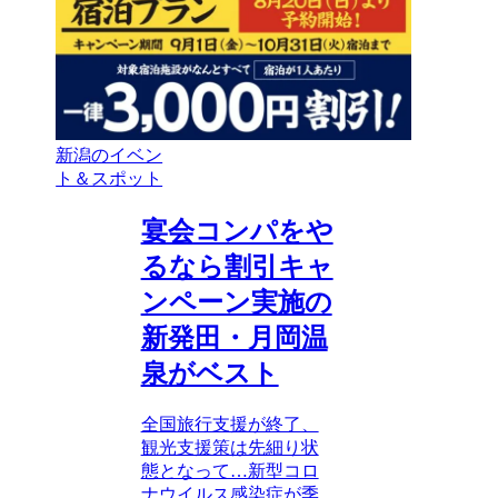
新潟のイベン
ト＆スポット
宴会コンパをや
るなら割引キャ
ンペーン実施の
新発田・月岡温
泉がベスト
全国旅行支援が終了、
観光支援策は先細り状
態となって…新型コロ
ナウイルス感染症が季