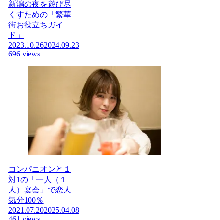
新潟の夜を遊び尽
くすための「繁華
街お役立ちガイ
ド」
2023.10.26
2024.09.23
696 views
コンパニオンと１
対1の「一人（１
人）宴会」で恋人
気分100％
2021.07.20
2025.04.08
461 views