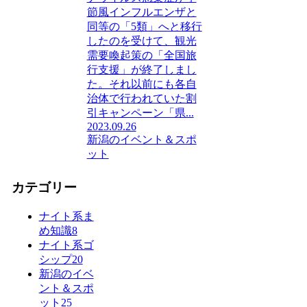
節風インフルエンザと
同等の「5類」へと移行
したのを受けて、観光
需要喚起策の「全国旅
行支援」が終了しまし
た。それ以前にも各自
治体で行われていた割
引キャンペーン「県...
2023.09.26
新潟のイベント＆スポ
ット
カテゴリー
ナイト系ま
め知識
8
ナイト系ゴ
シップ
20
新潟のイベ
ント＆スポ
ット
25