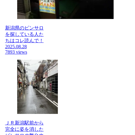
新潟県のピンサロ
を探している人た
ちはコレ読んで！
2025.08.28
7893 views
ＪＲ新潟駅前から
完全に姿を消した