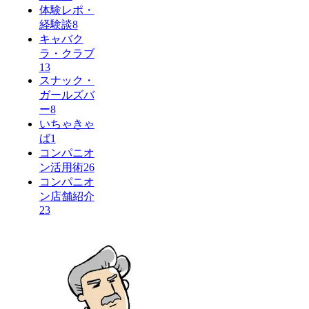
体験レポ・
経験談
8
キャバク
ラ・クラブ
13
スナック・
ガールズバ
ー
8
いちゃきゃ
ば
1
コンパニオ
ン活用術
26
コンパニオ
ン店舗紹介
23