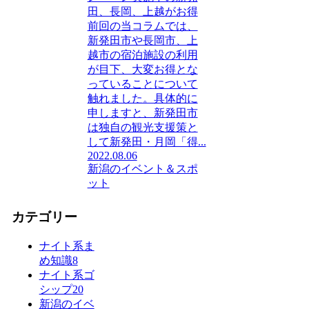
田、長岡、上越がお得
前回の当コラムでは、
新発田市や長岡市、上
越市の宿泊施設の利用
が目下、大変お得とな
っていることについて
触れました。具体的に
申しますと、新発田市
は独自の観光支援策と
して新発田・月岡「得...
2022.08.06
新潟のイベント＆スポ
ット
カテゴリー
ナイト系ま
め知識
8
ナイト系ゴ
シップ
20
新潟のイベ