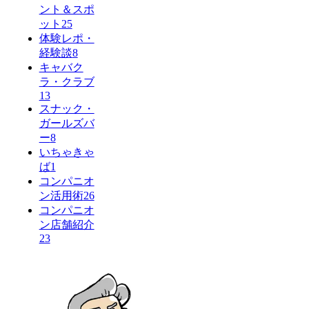
ント＆スポ
ット
25
体験レポ・
経験談
8
キャバク
ラ・クラブ
13
スナック・
ガールズバ
ー
8
いちゃきゃ
ば
1
コンパニオ
ン活用術
26
コンパニオ
ン店舗紹介
23