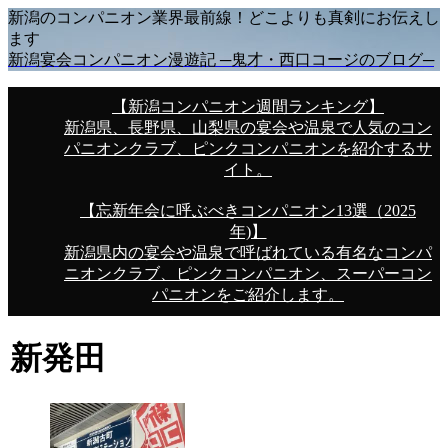
新潟のコンパニオン業界最前線！どこよりも真剣にお伝えし
ます
新潟宴会コンパニオン漫遊記 ─鬼才・西口コージのブログ─
【新潟コンパニオン週間ランキング】
新潟県、長野県、山梨県の宴会や温泉で人気のコン
パニオンクラブ、ピンクコンパニオンを紹介するサ
イト。
【忘新年会に呼ぶべきコンパニオン13選（2025
年)】
新潟県内の宴会や温泉で呼ばれている有名なコンパ
ニオンクラブ、ピンクコンパニオン、スーパーコン
パニオンをご紹介します。
新発田