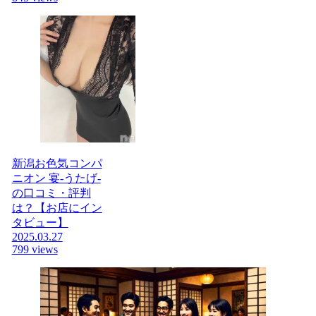
新潟お色気コンパ
ニオン 宴-うたげ-
の口コミ・評判
は？【お店にイン
タビュー】
2025.03.27
799 views