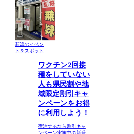
新潟のイベン
ト＆スポット
ワクチン2回接
種をしていない
人も県民割や地
域限定割引キャ
ンペーンをお得
に利用しよう！
宿泊するなら割引キャ
ンペーン実施中の新発