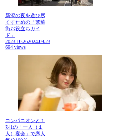
新潟の夜を遊び尽
くすための「繁華
街お役立ちガイ
ド」
2023.10.26
2024.09.23
694 views
コンパニオンと１
対1の「一人（１
人）宴会」で恋人