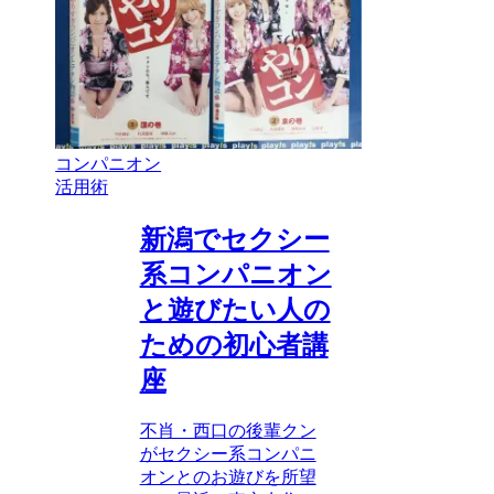
コンパニオン
活用術
新潟でセクシー
系コンパニオン
と遊びたい人の
ための初心者講
座
不肖・西口の後輩クン
がセクシー系コンパニ
オンとのお遊びを所望