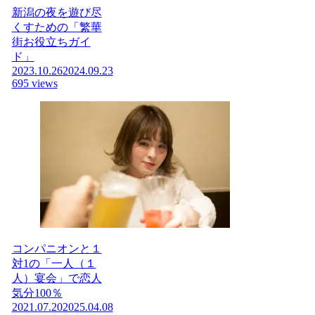
新潟の夜を遊び尽
くすための「繁華
街お役立ちガイ
ド」
2023.10.26
2024.09.23
695 views
コンパニオンと１
対1の「一人（１
人）宴会」で恋人
気分100％
2021.07.20
2025.04.08