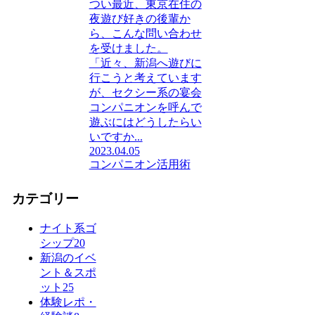
つい最近、東京在住の
夜遊び好きの後輩か
ら、こんな問い合わせ
を受けました。
「近々、新潟へ遊びに
行こうと考えています
が、セクシー系の宴会
コンパニオンを呼んで
遊ぶにはどうしたらい
いですか...
2023.04.05
コンパニオン活用術
カテゴリー
ナイト系ゴ
シップ
20
新潟のイベ
ント＆スポ
ット
25
体験レポ・