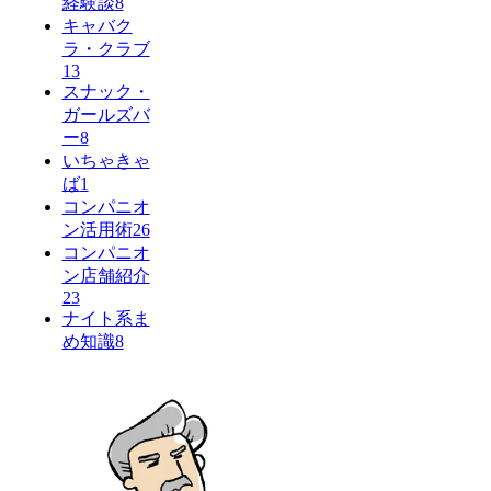
経験談
8
キャバク
ラ・クラブ
13
スナック・
ガールズバ
ー
8
いちゃきゃ
ば
1
コンパニオ
ン活用術
26
コンパニオ
ン店舗紹介
23
ナイト系ま
め知識
8