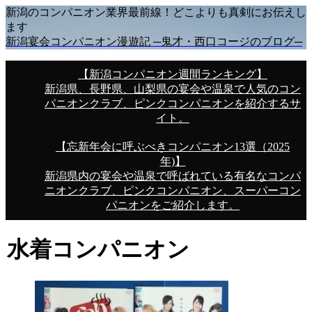
新潟のコンパニオン業界最前線！どこよりも真剣にお伝えし
ます
新潟宴会コンパニオン漫遊記 ─鬼才・西口コージのブログ─
【新潟コンパニオン週間ランキング】
新潟県、長野県、山梨県の宴会や温泉で人気のコン
パニオンクラブ、ピンクコンパニオンを紹介するサ
イト。
【忘新年会に呼ぶべきコンパニオン13選（2025
年)】
新潟県内の宴会や温泉で呼ばれている有名なコンパ
ニオンクラブ、ピンクコンパニオン、スーパーコン
パニオンをご紹介します。
水着コンパニオン