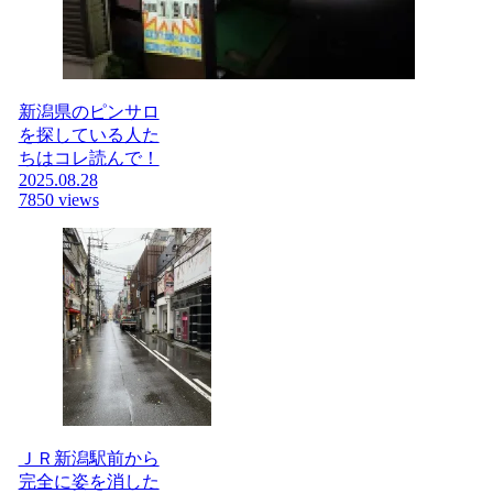
新潟県のピンサロ
を探している人た
ちはコレ読んで！
2025.08.28
7850 views
ＪＲ新潟駅前から
完全に姿を消した