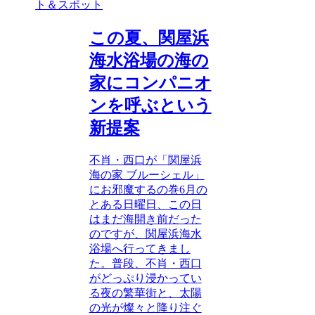
ト＆スポット
この夏、関屋浜
海水浴場の海の
家にコンパニオ
ンを呼ぶという
新提案
不肖・西口が「関屋浜
海の家 ブルーシェル」
にお邪魔するの巻6月の
とある日曜日、この日
はまだ海開き前だった
のですが、関屋浜海水
浴場へ行ってきまし
た。普段、不肖・西口
がどっぷり浸かってい
る夜の繁華街と、太陽
の光が燦々と降り注ぐ