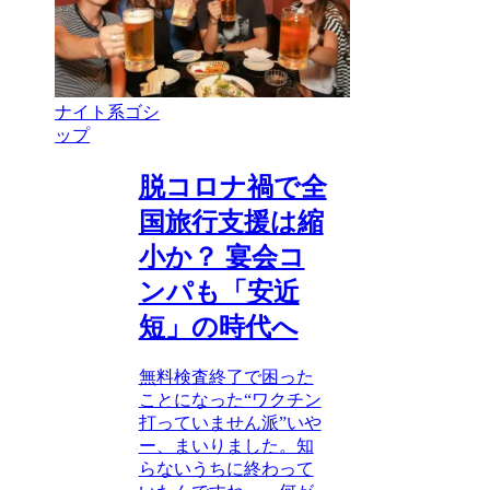
ナイト系ゴシ
ップ
脱コロナ禍で全
国旅行支援は縮
小か？ 宴会コ
ンパも「安近
短」の時代へ
無料検査終了で困った
ことになった“ワクチン
打っていません派”いや
ー、まいりました。知
らないうちに終わって