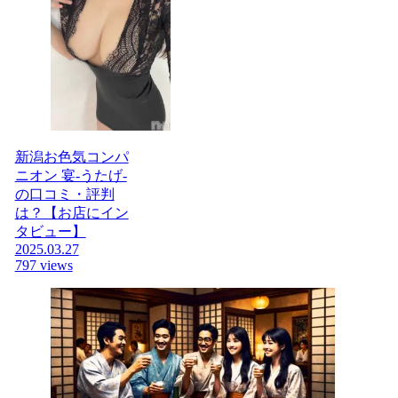
新潟お色気コンパ
ニオン 宴-うたげ-
の口コミ・評判
は？【お店にイン
タビュー】
2025.03.27
797 views