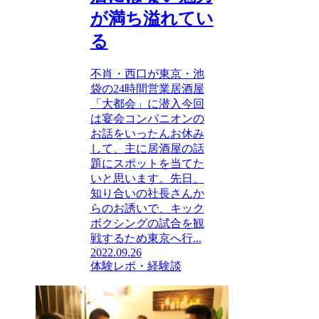
が満ち溢れてい
る
不肖・西口が東京・池
袋の24時間営業居酒屋
「大都会」に潜入今回
は宴会コンパニオンの
お話をいったんお休み
して、主に居酒屋の話
題にスポットを当てた
いと思います。先日、
知り合いの社長さんか
らのお誘いで、キック
ボクシングの試合を観
戦するため東京へ行...
2022.09.26
体験レポ・経験談