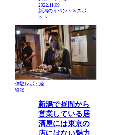
2022.11.09
新潟のイベント＆スポ
ット
体験レポ・経
験談
新潟で昼間から
営業している居
酒屋には東京の
店にはない魅力