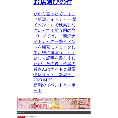
お店選びの件
だから言ったでしょ、
〈新潟ナイトナビ 一撃
イベント〉で検索しな
さいって！前々回の当
ブログでは、〈新潟ナ
イトナビの一撃イベン
トを頻繁にチェックし
てお得に遊ぼう！〉と
題して記事を書きまし
たが、その後、読者の
皆さんはナイト＆風俗
情報サイト「新潟ナ...
2023.04.25
新潟のイベント＆スポ
ット