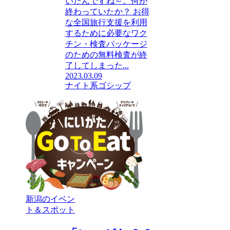
いたんですね～。何が
終わっていたか？ お得
な全国旅行支援を利用
するために必要なワク
チン・検査パッケージ
のための無料検査が終
了してしまった...
2023.03.09
ナイト系ゴシップ
新潟のイベン
ト＆スポット