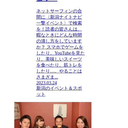
ネットサーフィンの合
間に〈新潟ナイトナビ
一撃イベント〉で検索
を！読者の皆さんは、
暇なときにどんな時間
の潰し方をしています
か？ スマホでゲームを
したり、YouTubeを見た
り、美味しいスイーツ
を食べたり、筋トレを
したり…。やることは
さまざま...
2023.03.24
新潟のイベント＆スポ
ット