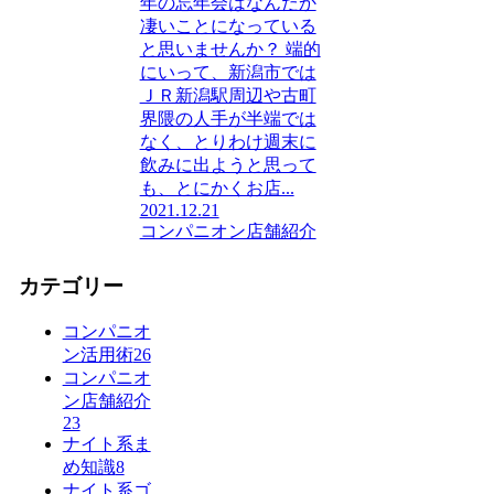
年の忘年会はなんだか
凄いことになっている
と思いませんか？ 端的
にいって、新潟市では
ＪＲ新潟駅周辺や古町
界隈の人手が半端では
なく、とりわけ週末に
飲みに出ようと思って
も、とにかくお店...
2021.12.21
コンパニオン店舗紹介
カテゴリー
コンパニオ
ン活用術
26
コンパニオ
ン店舗紹介
23
ナイト系ま
め知識
8
ナイト系ゴ