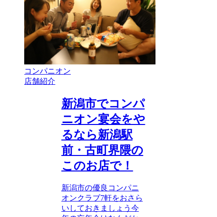
コンパニオン
店舗紹介
新潟市でコンパ
ニオン宴会をや
るなら新潟駅
前・古町界隈の
このお店で！
新潟市の優良コンパニ
オンクラブ7軒をおさら
いしておきましょう今