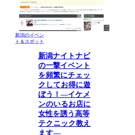
新潟のイベン
ト＆スポット
新潟ナイトナビ
の一撃イベント
を頻繁にチェッ
クしてお得に遊
ぼう！―イケメ
ンのいるお店に
女性を誘う高等
テクニック教え
ます―