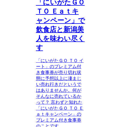
「にいがたＧＯ
ＴＯ Ｅａｔキ
ャンペーン」で
飲食店と新潟美
人を味わい尽く
す
「にいがたＧＯ ＴＯ イ
ート」のプレミアム付
き食事券が売り切れ状
態に予想以上に凄まじ
い売れ行きだというで
はありませんか。何が
そんなに売れているか
って？ 言わずと知れた
「にいがたＧＯ ＴＯ Ｅ
ａｔキャンペーン」の
プレミアム付き食事券
のことです...