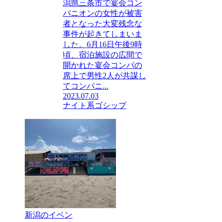
潟県三条市で宴会コン
パニオンの女性が被害
者となった大変残念な
事件が起きてしまいま
した。6月16日午後9時
頃、宿泊施設の広間で
開かれた宴会コンパの
席上で男性2人が共謀し
てコンパニ...
2023.07.03
ナイト系ゴシップ
新潟のイベン