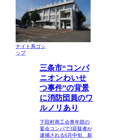
ナイト系ゴシ
ップ
三条市“コンパ
ニオンわいせ
つ事件”の背景
に消防団員のワ
ルノリあり
下田村商工会青年部の
宴会コンパで3容疑者が
逮捕される6月中旬、新