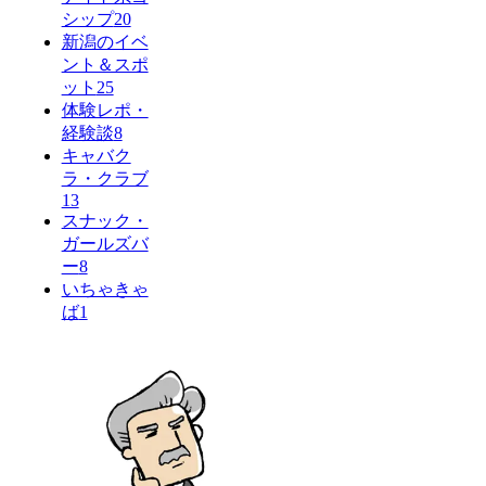
シップ
20
新潟のイベ
ント＆スポ
ット
25
体験レポ・
経験談
8
キャバク
ラ・クラブ
13
スナック・
ガールズバ
ー
8
いちゃきゃ
ば
1