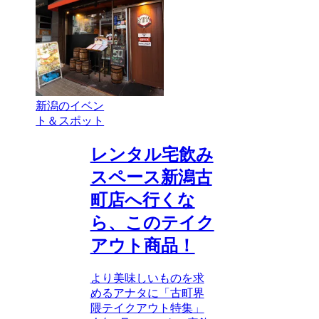
新潟のイベン
ト＆スポット
レンタル宅飲み
スペース新潟古
町店へ行くな
ら、このテイク
アウト商品！
より美味しいものを求
めるアナタに「古町界
隈テイクアウト特集」