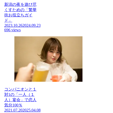
新潟の夜を遊び尽
くすための「繁華
街お役立ちガイ
ド」
2023.10.26
2024.09.23
696 views
コンパニオンと１
対1の「一人（１
人）宴会」で恋人
気分100％
2021.07.20
2025.04.08