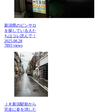
新潟県のピンサロ
を探している人た
ちはコレ読んで！
2025.08.28
7893 views
ＪＲ新潟駅前から
完全に姿を消した