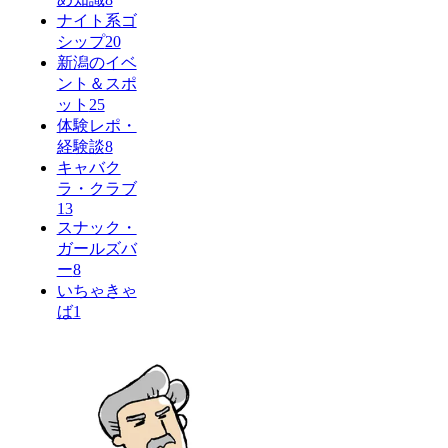
ナイト系ゴ
シップ
20
新潟のイベ
ント＆スポ
ット
25
体験レポ・
経験談
8
キャバク
ラ・クラブ
13
スナック・
ガールズバ
ー
8
いちゃきゃ
ば
1