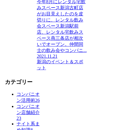
今年8月にレンタル宅飲
みスペース新潟古町店
がお目見えしたのを皮
切りに、レンタル飲み
会スペース新潟駅前
店、レンタル宅飲みス
ペース燕三条店が相次
いでオープン。仲間同
士の飲み会やコンパニ...
2021.11.21
新潟のイベント＆スポ
ット
カテゴリー
コンパニオ
ン活用術
26
コンパニオ
ン店舗紹介
23
ナイト系ま
め知識
8