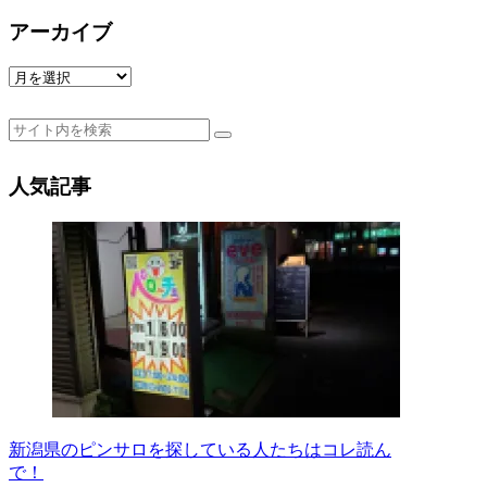
アーカイブ
ア
ー
カ
イ
ブ
人気記事
新潟県のピンサロを探している人たちはコレ読ん
で！