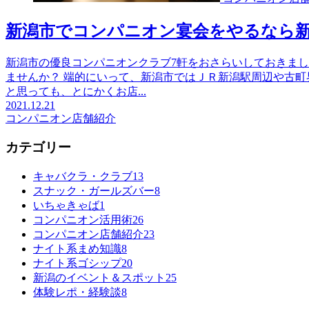
新潟市でコンパニオン宴会をやるなら
新潟市の優良コンパニオンクラブ7軒をおさらいしておきま
ませんか？ 端的にいって、新潟市ではＪＲ新潟駅周辺や古
と思っても、とにかくお店...
2021.12.21
コンパニオン店舗紹介
カテゴリー
キャバクラ・クラブ
13
スナック・ガールズバー
8
いちゃきゃば
1
コンパニオン活用術
26
コンパニオン店舗紹介
23
ナイト系まめ知識
8
ナイト系ゴシップ
20
新潟のイベント＆スポット
25
体験レポ・経験談
8