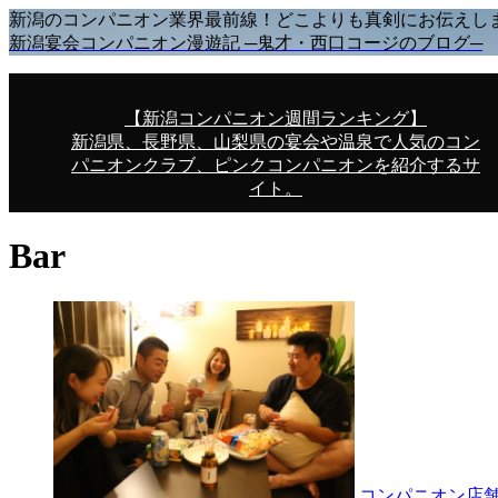
新潟のコンパニオン業界最前線！どこよりも真剣にお伝えし
新潟宴会コンパニオン漫遊記 ─鬼才・西口コージのブログ─
【新潟コンパニオン週間ランキング】
新潟県、長野県、山梨県の宴会や温泉で人気のコン
パニオンクラブ、ピンクコンパニオンを紹介するサ
イト。
Bar
コンパニオン店