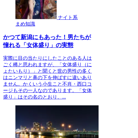
ナイト系
まめ知識
かつて新潟にもあった！男たちが
憧れる「女体盛り」の実態
実際に目の当たりにしたことのある人は
ごく稀と思われますが、「女体盛り（に
ょたいもり）」と聞くと世の男性の多く
はニンマリと鼻の下を伸ばすに違いあり
ません。かくいう小生こと不肖・西口コ
ージもその一人なのであります。「女体
盛り」はその名のとおり、...