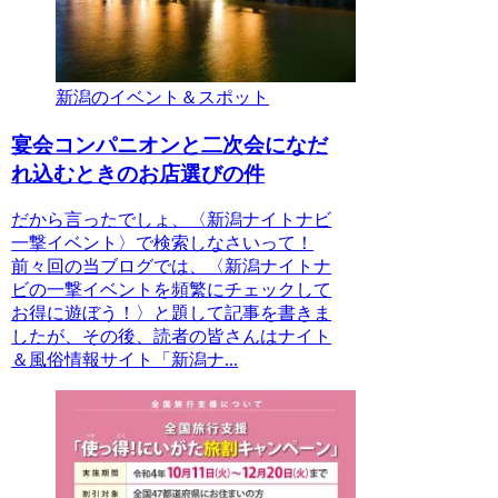
新潟のイベント＆スポット
宴会コンパニオンと二次会になだ
れ込むときのお店選びの件
だから言ったでしょ、〈新潟ナイトナビ
一撃イベント〉で検索しなさいって！
前々回の当ブログでは、〈新潟ナイトナ
ビの一撃イベントを頻繁にチェックして
お得に遊ぼう！〉と題して記事を書きま
したが、その後、読者の皆さんはナイト
＆風俗情報サイト「新潟ナ...