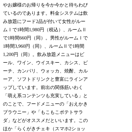
やお嬢様のお帰りを今か今かと待ちわび
ているのであります。料金システムは飲
み放題にフード2品が付いて女性がルー
ムⅠで1時間1,980円（税込）、ルームⅡ
で1時間660円（同）。男性がルームⅠで
1時間3,960円（同）、ルームⅡで1時間
1,200円（同）。飲み放題メニューはビ
ール、ワイン、ウイスキー、カシス、ピ
ーチ、カンパリ、ウォッカ、焼酎、カル
ーア、ソフトドリンクと豊富にラインア
ップしています。前出の関係筋いわく
「萌え系コンテンツも充実している」と
のことで、フードメニューの「おえかき
ブラウニー」や「もこもこポテトサラ
ダ」などがオススメだといいます。この
ほか「らくがきチェキ（スマホ2ショッ