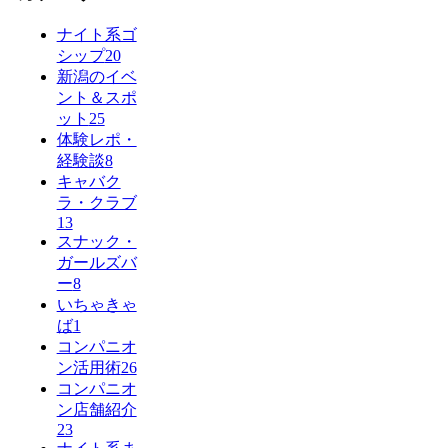
ナイト系ゴ
シップ
20
新潟のイベ
ント＆スポ
ット
25
体験レポ・
経験談
8
キャバク
ラ・クラブ
13
スナック・
ガールズバ
ー
8
いちゃきゃ
ば
1
コンパニオ
ン活用術
26
コンパニオ
ン店舗紹介
23