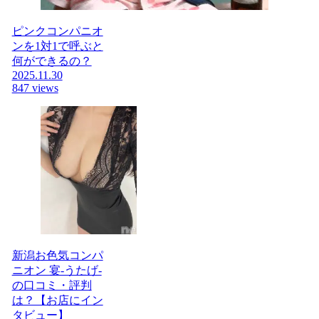
ピンクコンパニオ
ンを1対1で呼ぶと
何ができるの？
2025.11.30
847 views
新潟お色気コンパ
ニオン 宴-うたげ-
の口コミ・評判
は？【お店にイン
タビュー】