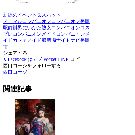
新潟のイベント＆スポット
ノーマルコンパニオン
コンパニオン
長岡
駅前
財界にいがた
熟女コンパニオン
コス
プレコンパニオン
メイドコンパニオン
メ
イドカフェ
メイド服
新潟ナイトナビ
長岡
市
シェアする
X
Facebook
はてブ
Pocket
LINE
コピー
西口コージをフォローする
西口コージ
関連記事