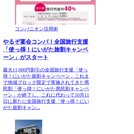
コンパニオン活用術
やるぞ宴会コンパ！全国旅行支援
「使っ得！にいがた旅割キャンペ
ーン」がスタート
最大11,000円割引の全国旅行支援「使っ
得！にいがた旅割キャンペーン」これま
で地域ブロック限定で実施されてきた県
民割「使っ得！にいがた県民割キャンペ
ーン」が終了し、これに代わって10月11
日に新たに全国旅行支援「使っ得！にい
がた旅割キャン...