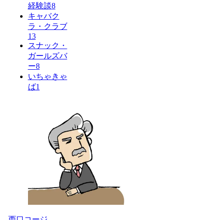
経験談
8
キャバク
ラ・クラブ
13
スナック・
ガールズバ
ー
8
いちゃきゃ
ば
1
西口コージ