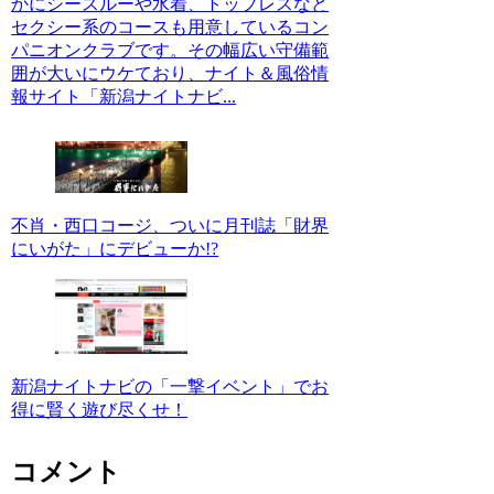
かにシースルーや水着、トップレスなど
セクシー系のコースも用意しているコン
パニオンクラブです。その幅広い守備範
囲が大いにウケており、ナイト＆風俗情
報サイト「新潟ナイトナビ...
不肖・西口コージ、ついに月刊誌「財界
にいがた」にデビューか!?
新潟ナイトナビの「一撃イベント」でお
得に賢く遊び尽くせ！
コメント