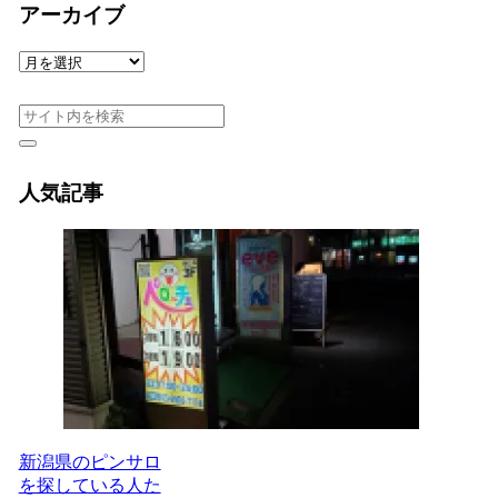
アーカイブ
ア
ー
カ
イ
ブ
人気記事
新潟県のピンサロ
を探している人た