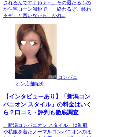
されるんですよねぇ～。その最たるもの
が住宅ローン減税で、「終わるぞ、終わ
るぞ」と言いながら、かれ...
コンパニ
オン店舗紹介
【インタビューあり】「新潟コン
パニオン スタイル」の料金はいく
ら？口コミ・評判も徹底調査
「新潟コンパニオン スタイル」は制服
や私服を着たノーマルコンパニオンのほ