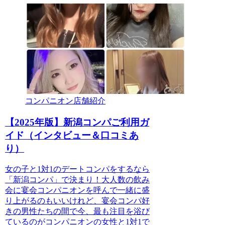
コンパニオン店舗紹介
【2025年版】新潟コンパご利用ガ
イド（インタビュー＆口コミあ
り）
女の子と1対1のデートコンパをするなら
「新潟コンパ」で決まり！大人数の飲み
会に宴会コンパニオンを呼んで一緒に盛
り上がるのもいいけれど、宴会コンパ好
きの男性たちの間で今、最も注目を浴び
ているのがコンパニオンの女性と1対1で