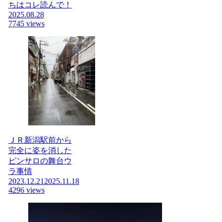
ちはコレ読んで！
2025.08.28
7745 views
ＪＲ新潟駅前から
完全に姿を消した
ピンサロの舞台ウ
ラ事情
2023.12.21
2025.11.18
4296 views