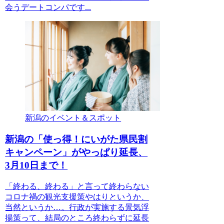
会うデートコンパです...
新潟のイベント＆スポット
新潟の「使っ得！にいがた県民割
キャンペーン」がやっぱり延長、
3月10日まで！
「終わる、終わる」と言って終わらない
コロナ禍の観光支援策やはりというか、
当然というか…。行政が実施する景気浮
揚策って、結局のところ終わらずに延長