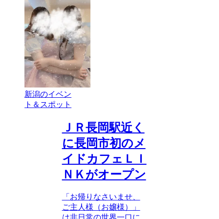
新潟のイベン
ト＆スポット
ＪＲ長岡駅近く
に長岡市初のメ
イドカフェＬＩ
ＮＫがオープン
「お帰りなさいませ、
ご主人様（お嬢様）」
は非日常の世界一口に