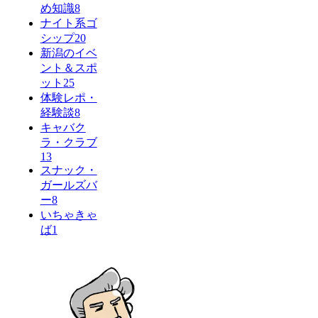
め知識
8
ナイト系ゴ
シップ
20
新潟のイベ
ント＆スポ
ット
25
体験レポ・
経験談
8
キャバク
ラ・クラブ
13
スナック・
ガールズバ
ー
8
いちゃきゃ
ば
1