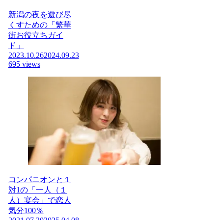
新潟の夜を遊び尽
くすための「繁華
街お役立ちガイ
ド」
2023.10.26
2024.09.23
695 views
コンパニオンと１
対1の「一人（１
人）宴会」で恋人
気分100％