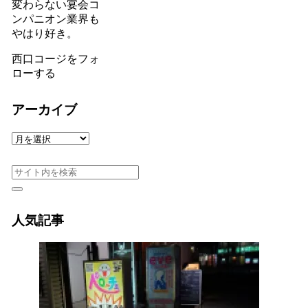
変わらない宴会コ
ンパニオン業界も
やはり好き。
西口コージをフォ
ローする
アーカイブ
ア
ー
カ
イ
ブ
人気記事