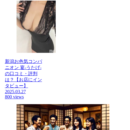
新潟お色気コンパ
ニオン 宴-うたげ-
の口コミ・評判
は？【お店にイン
タビュー】
2025.03.27
800 views