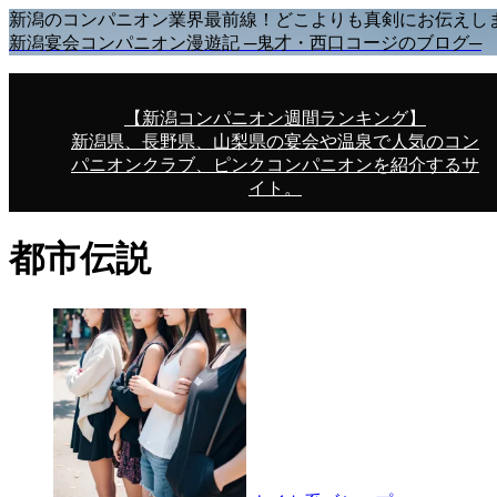
新潟のコンパニオン業界最前線！どこよりも真剣にお伝えし
新潟宴会コンパニオン漫遊記 ─鬼才・西口コージのブログ─
【新潟コンパニオン週間ランキング】
新潟県、長野県、山梨県の宴会や温泉で人気のコン
パニオンクラブ、ピンクコンパニオンを紹介するサ
イト。
都市伝説