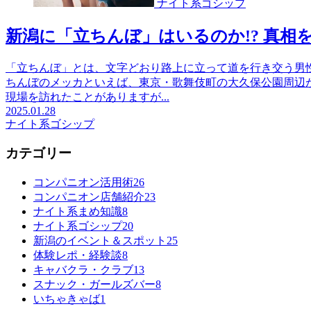
ナイト系ゴシップ
新潟に「立ちんぼ」はいるのか!? 真相
「立ちんぼ」とは、文字どおり路上に立って道を行き交う男
ちんぼのメッカといえば、東京・歌舞伎町の大久保公園周辺
現場を訪れたことがありますが...
2025.01.28
ナイト系ゴシップ
カテゴリー
コンパニオン活用術
26
コンパニオン店舗紹介
23
ナイト系まめ知識
8
ナイト系ゴシップ
20
新潟のイベント＆スポット
25
体験レポ・経験談
8
キャバクラ・クラブ
13
スナック・ガールズバー
8
いちゃきゃば
1