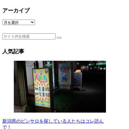
アーカイブ
ア
ー
カ
イ
ブ
人気記事
新潟県のピンサロを探している人たちはコレ読ん
で！